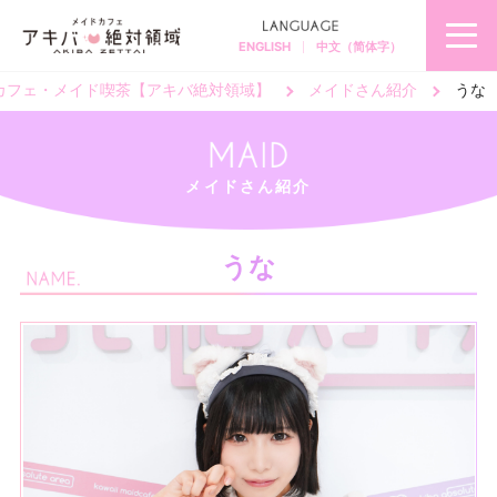
ENGLISH
中文（简体字）
秋
葉
原
カフェ・メイド喫茶【アキバ絶対領域】
メイドさん紹介
うな
の
メ
イ
ド
カ
フ
ェ
＆
メ
メイドさん紹介
イ
ド
喫
茶
ア
キ
うな
バ
絶
対
領
域