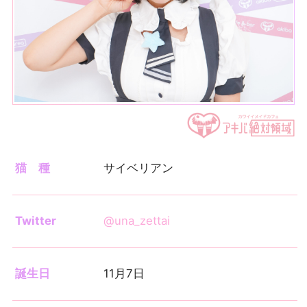
猫 種
サイベリアン
Twitter
@una_zettai
誕生日
11月7日