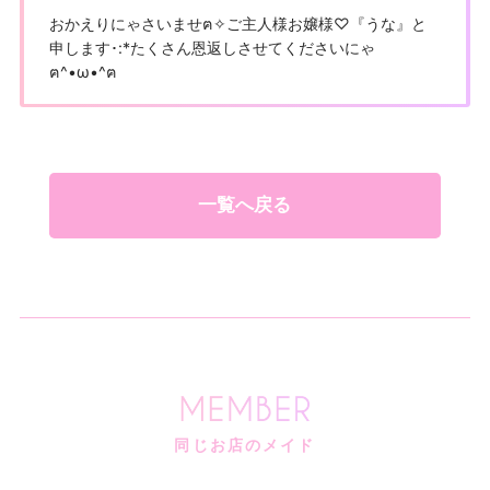
おかえりにゃさいませฅ✧ご主人様お嬢様♡『うな』と
申します･:*たくさん恩返しさせてくださいにゃ
ฅ^•ω•^ฅ
一覧へ戻る
同じお店のメイド