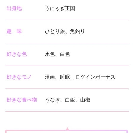
出身地
うにゃぎ王国
趣 味
ひとり旅、魚釣り
好きな色
水色、白色
好きなモノ
漫画、睡眠、ログインボーナス
好きな食べ物
うなぎ、白飯、山椒