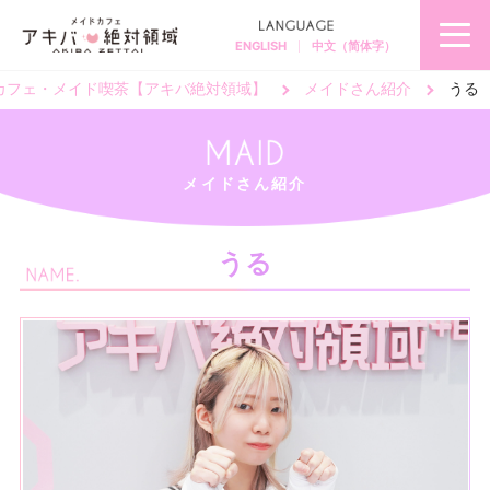
ENGLISH
中文（简体字）
秋
葉
原
カフェ・メイド喫茶【アキバ絶対領域】
メイドさん紹介
うる
の
メ
イ
ド
カ
フ
ェ
＆
メ
メイドさん紹介
イ
ド
喫
茶
ア
キ
うる
バ
絶
対
領
域