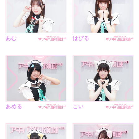
あむ
はぴる
あめる
こい