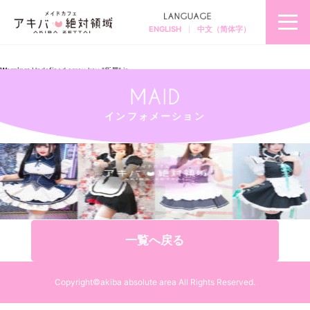
ENGLISH
中文（简体字）
秋
葉
原
の
メ
Warning
: Undefined array key "所属" in
イ
/home/akibazettai/akibazettai.com/public_html/wp-
ド
content/themes/akibazettai2019/single.php
on line
12
カ
フ
Warning
: Trying to access array offset on null in
ェ
/home/akibazettai/akibazettai.com/public_html/wp-
＆
content/themes/akibazettai2019/single.php
on line
12
メ
インフォメーション
2025.04.02
イ
pc_202503
ド
喫
茶
ア
キ
バ
絶
対
領
域
一覧へ戻る
Copyright©akiba absolute area All Rights Reserved.