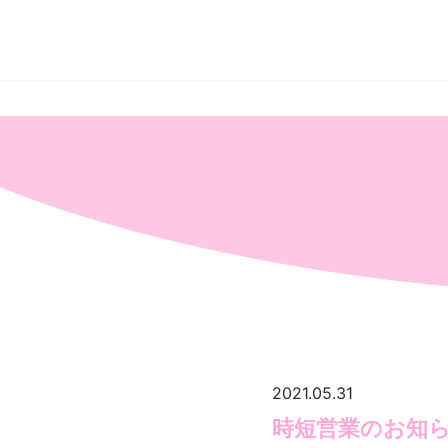
秋
葉
原
の
メ
イ
ド
カ
フ
ェ
＆
メ
イ
ド
喫
茶
ア
キ
バ
絶
対
領
域
2021.05.31
時短営業のお知ら