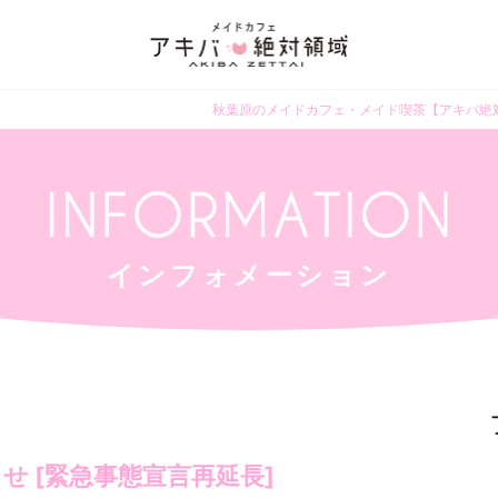
秋葉原のメイドカフェ・メイド喫茶【アキバ絶
インフォメーション
せ [緊急事態宣言再延長]