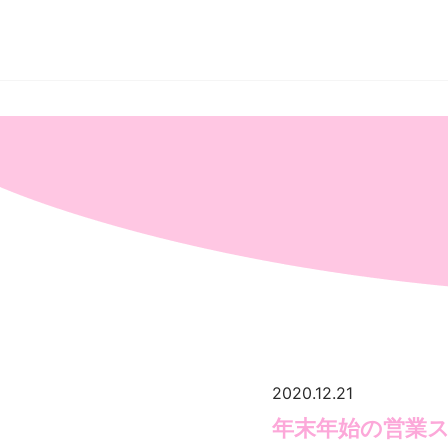
秋
葉
原
の
メ
イ
ド
カ
フ
ェ
＆
メ
イ
ド
喫
茶
ア
キ
バ
絶
対
領
域
2020.12.21
年末年始の営業