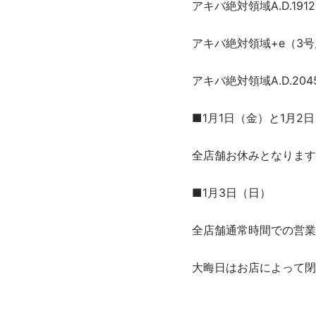
アキバ絶対領域A.D.19
アキバ絶対領域+e（3号
アキバ絶対領域A.D.20
■1月1日（金）と1月2
全店舗お休みとなります
■1月3日（日）
全店舗通常時間での営業
大晦日はお店によって閉