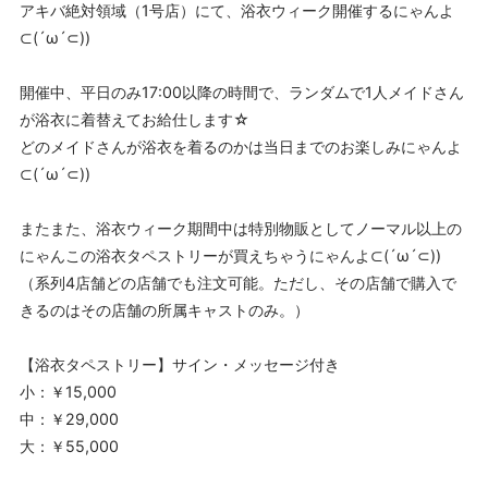
アキバ絶対領域（1号店）にて、浴衣ウィーク開催するにゃんよ
⊂(´ω´⊂))
開催中、平日のみ17:00以降の時間で、ランダムで1人メイドさん
が浴衣に着替えてお給仕します☆
どのメイドさんが浴衣を着るのかは当日までのお楽しみにゃんよ
⊂(´ω´⊂))
またまた、浴衣ウィーク期間中は特別物販としてノーマル以上の
にゃんこの浴衣タペストリーが買えちゃうにゃんよ⊂(´ω´⊂))
（系列4店舗どの店舗でも注文可能。ただし、その店舗で購入で
きるのはその店舗の所属キャストのみ。）
【浴衣タペストリー】サイン・メッセージ付き
小：￥15,000
中：￥29,000
大：￥55,000