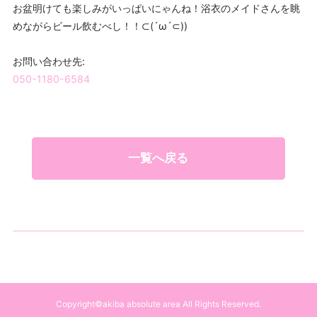
お盆明けても楽しみがいっぱいにゃんね！浴衣のメイドさんを眺
めながらビール飲むべし！！⊂(´ω´⊂))
お問い合わせ先:
050-1180-6584
一覧へ戻る
Copyright©akiba absolute area All Rights Reserved.