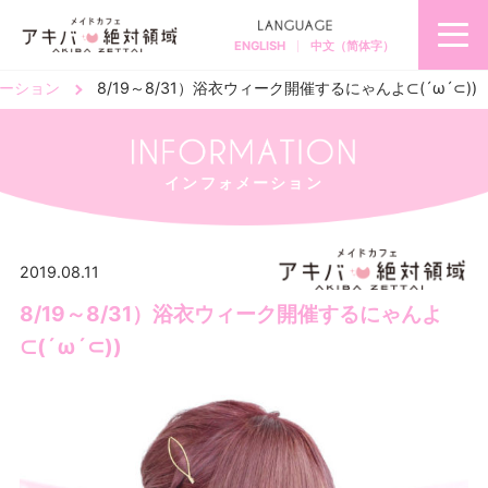
ENGLISH
中文（简体字）
秋
葉
原
ーション
8/19～8/31）浴衣ウィーク開催するにゃんよ⊂(´ω´⊂))
の
メ
イ
ド
カ
フ
ェ
＆
メ
インフォメーション
イ
ド
喫
茶
ア
キ
バ
絶
2019.08.11
対
領
域
8/19～8/31）浴衣ウィーク開催するにゃんよ
⊂(´ω´⊂))