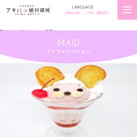
ENGLISH
中文（简体字）
秋
葉
原
の
メ
Warning
: Undefined array key "所属" in
イ
/home/akibazettai/akibazettai.com/public_html/wp-
ド
content/themes/akibazettai2019/single.php
on line
12
カ
フ
Warning
: Trying to access array offset on null in
ェ
/home/akibazettai/akibazettai.com/public_html/wp-
＆
content/themes/akibazettai2019/single.php
on line
12
メ
インフォメーション
2019.06.30
イ
DSC09420-min
ド
喫
茶
ア
キ
バ
絶
対
領
域