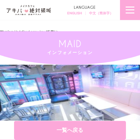
ENGLISH
中文（简体字）
秋
葉
原
の
メ
Warning
: Undefined array key "所属" in
イ
/home/akibazettai/akibazettai.com/public_html/wp-
ド
content/themes/akibazettai2019/single.php
on line
12
カ
フ
Warning
: Trying to access array offset on null in
ェ
/home/akibazettai/akibazettai.com/public_html/wp-
＆
content/themes/akibazettai2019/single.php
on line
12
メ
インフォメーション
2019.03.17
イ
d28818-3-406882-3
ド
喫
茶
ア
キ
バ
絶
対
領
域
一覧へ戻る