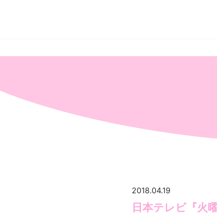
秋
葉
原
の
メ
イ
ド
カ
フ
ェ
＆
メ
イ
ド
喫
茶
ア
キ
バ
絶
対
領
域
2018.04.19
日本テレビ『火