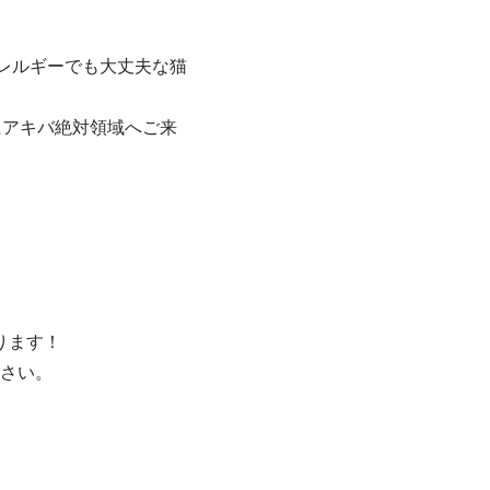
レルギーでも大丈夫な猫
にアキバ絶対領域へご来
ります！
さい。