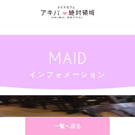
-content/themes/akibazettai2019/single.php
on line
12
_html/wp-content/themes/akibazettai2019/single.php
on line
12
インフォメーション
一覧へ戻る