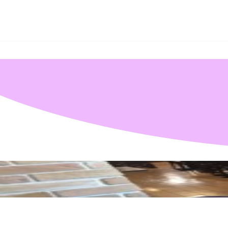
秋
葉
原
の
メ
イ
ド
カ
Warning
: Undefined array key "所属" in
/home/akibazettai/akibazettai.com/public_html/wp
フ
ェ
Warning
: Trying to access array offset on null in
/home/akibazettai/akibazettai.com/public
＆
2019.02.18
メ
cure03
イ
ド
喫
茶
ア
キ
バ
絶
対
領
域