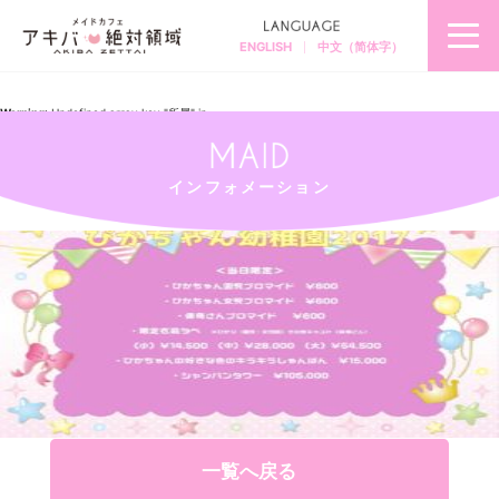
ENGLISH
中文（简体字）
秋
葉
原
の
メ
Warning
: Undefined array key "所属" in
イ
/home/akibazettai/akibazettai.com/public_html/wp-
ド
content/themes/akibazettai2019/single.php
on line
12
カ
フ
Warning
: Trying to access array offset on null in
ェ
/home/akibazettai/akibazettai.com/public_html/wp-
＆
content/themes/akibazettai2019/single.php
on line
12
メ
インフォメーション
2019.02.18
イ
20171111_2
ド
喫
茶
ア
キ
バ
絶
対
領
域
一覧へ戻る