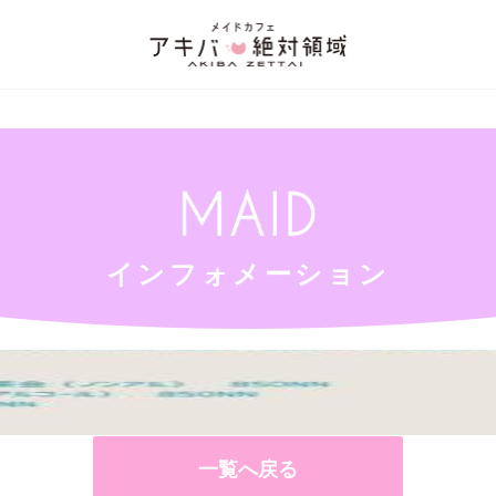
-content/themes/akibazettai2019/single.php
on line
12
_html/wp-content/themes/akibazettai2019/single.php
on line
12
インフォメーション
一覧へ戻る