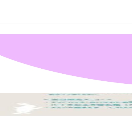
秋
葉
原
の
メ
イ
ド
カ
Warning
: Undefined array key "所属" in
/home/akibazettai/akibazettai.com/public_html/wp
フ
ェ
Warning
: Trying to access array offset on null in
/home/akibazettai/akibazettai.com/public
＆
2019.02.18
メ
20170429_2
イ
ド
喫
茶
ア
キ
バ
絶
対
領
域