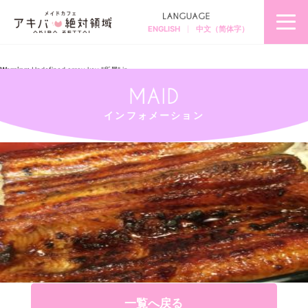
ENGLISH
中文（简体字）
秋
葉
原
の
メ
Warning
: Undefined array key "所属" in
イ
/home/akibazettai/akibazettai.com/public_html/wp-
ド
content/themes/akibazettai2019/single.php
on line
12
カ
フ
Warning
: Trying to access array offset on null in
ェ
/home/akibazettai/akibazettai.com/public_html/wp-
＆
content/themes/akibazettai2019/single.php
on line
12
メ
インフォメーション
2019.02.18
イ
20170723
ド
喫
茶
ア
キ
バ
絶
対
領
域
一覧へ戻る