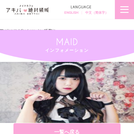
ENGLISH
中文（简体字）
秋
葉
原
の
メ
Warning
: Undefined array key "所属" in
イ
/home/akibazettai/akibazettai.com/public_html/wp-
ド
content/themes/akibazettai2019/single.php
on line
12
カ
フ
Warning
: Trying to access array offset on null in
ェ
/home/akibazettai/akibazettai.com/public_html/wp-
＆
content/themes/akibazettai2019/single.php
on line
12
メ
インフォメーション
2019.02.18
イ
るい-min
ド
喫
茶
ア
キ
バ
絶
対
領
域
一覧へ戻る